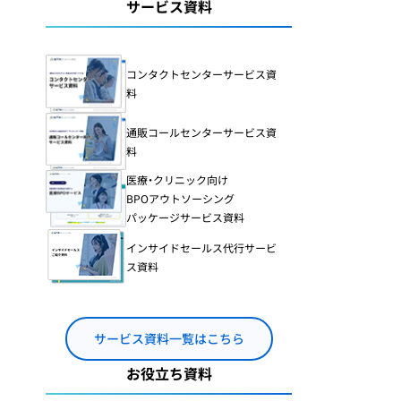
コールセンターでの
サービス資料
在宅勤務導入・体制整備
カスタマーハラスメ
コンタクトセンターサービス資
ント
料
カスハラ）研修
24時間365日対応の
コールセンター構築
通販コールセンターサービス資
料
医療・クリニック向け
BPOアウトソーシング
パッケージサービス資料
インサイドセールス代行サービ
ス資料
サービス資料一覧はこちら
お役立ち資料