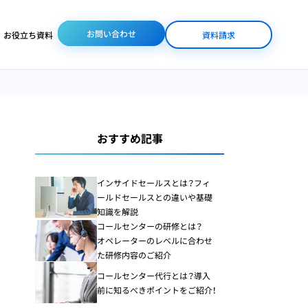
お問い合わせ
お役立ち資料
資料請求
/人材派遣
体制整備
業界特化サービス
おすすめ記事
コンタクトセンター
コンタクトセンター
コールセンターの
（コールセンター）
人材派遣
DX化が進まない
インサイドセールスとは？フィ
通販
ールドセールスとの違いや基礎
知識を解説
美容・コスメ業界専門
コールセンターの研修とは？
バックオフィス人材
ビューティコンサルティ
コールセンターの
オペレーターのレベルに合わせ
派遣
ング
オムニチャネル化
た研修内容のご紹介
コールセンター代行とは？導入
前に知るべきポイントをご紹介！
オペレーター研修
医療BPO