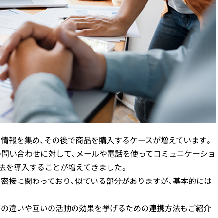
コールセンターの
お客様の声（VoC）分析
（
クレーム
（お客様の声）対応
インサイドセールス
立ち上げ課題
て情報を集め、その後で商品を購入するケースが増えています。
の問い合わせに対して、メールや電話を使ってコミュニケーショ
法を導入することが増えてきました。
と密接に関わっており、似ている部分がありますが、基本的には
グの違いや互いの活動の効果を挙げるための連携方法もご紹介