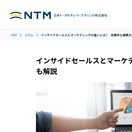
TOP
コラム
インサイドセールスとマーケティングの違いとは？ 効果的な連携方
インバウンド
人材育成
アウトバウン
インサイドセールスとマーケ
コンタクトセンター
コンタ
も解説
コールセンターの人材育
（コールセンター）
運用代行
成
代行（インバウンド）
ンド）
カスタマーサポート
イン
代行
代行
管理者（SV）育成・研修
受注管理代行
アン