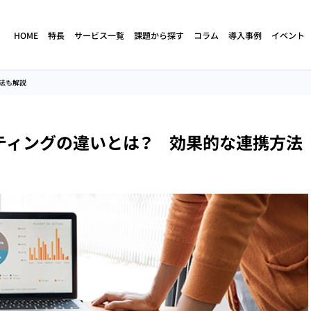
HOME
特長
サービス一覧
課題から探す
コラム
導入事例
イベント
法も解説
ド
人材不足・離職
立ち上げ・構築支援
売上・生産性向上
育成・研修
ティングの違いとは？ 効果的な連携方法
クトセンター
コンタクトセンター
コールセンターの
（アウトバウ
（コールセンター）
定期コースの解約阻止
人材不足解消
立ち上げ・構築支援
コンタクトセンター
サイドセールス
（コールセンター）
コールセンターの
コールセンターの
サービス
アセスメント調査
離職率が高い
業務改善・効率化
ケート調査代行