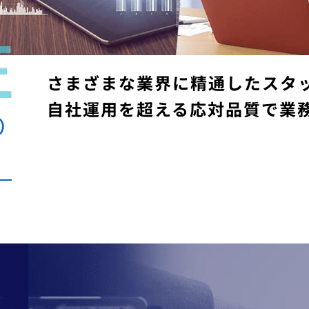
コールセンターの
お客様の声（VoC）分析
（
さまざまな業界に精通したスタ
クレーム
（お客様の声）対応
自社運用を超える応対品質で業
）
インサイドセールス
立ち上げ課題