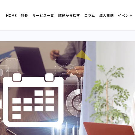
HOME
特長
サービス一覧
課題から探す
コラム
導入事例
イベント
）
ド
人材不足・離職
立ち上げ・構築支援
売上・生産性向上
育成・研修
クトセンター
コンタクトセンター
コールセンターの
（アウトバウ
（コールセンター）
定期コースの解約阻止
人材不足解消
立ち上げ・構築支援
コンタクトセンター
サイドセールス
（コールセンター）
コールセンターの
コールセンターの
サービス
アセスメント調査
離職率が高い
業務改善・効率化
ケート調査代行