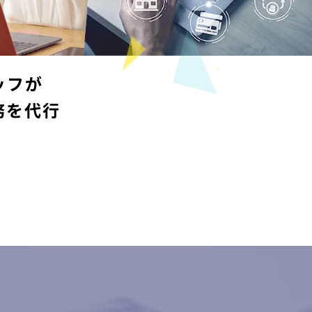
コールセンターでの
在宅勤務導入・体制整備
カスタマーハラスメ
ント
カスハラ）研修
24時間365日対応の
ッフが
コールセンター構築
務を代行