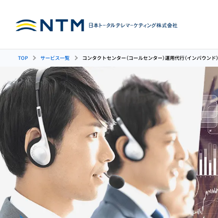
TOP
サービス一覧
コンタクトセンター（コールセンター）運用代行（インバウンド
インバウンド
人材育成
アウトバウン
コンタクトセンター
コンタ
コールセンターの人材育
（コールセンター）
運用代行
成
代行（インバウンド）
ンド）
カスタマーサポート
イン
代行
代行
管理者（SV）育成・研修
受注管理代行
アン