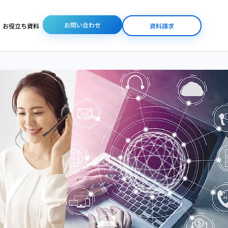
お問い合わせ
お役立ち資料
資料請求
/人材派遣
体制整備
業界特化サービス
コンタクトセンター
コンタクトセンター
コールセンターの
（コールセンター）
人材派遣
DX化が進まない
通販
美容・コスメ業界専門
バックオフィス人材
ビューティコンサルティ
コールセンターの
派遣
ング
オムニチャネル化
オペレーター研修
医療BPO