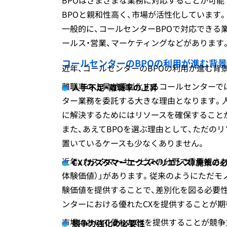
BPOはさまざまな業務に対応することが可
BPOと親和性高く、市場が活性化しています。
一般的に、コールセンターBPOで対応できる
ールス・営業、マーケティングなどがあります
コールセンターのBPOの利用が進む背景
近年、コールセンターのBPOの利用が進む背
離職率の上昇が深刻化するコールセンターで
人手不足・離職率の上昇
ター業務を委託する大きな理由となります。
に解決するためにはリソースを確保すること
また、あえてBPOを選ぶ理由として、ただの
置いているケースも少なくありません。
近年、カスタマーサービスの分野で重要視され
CX（カスタマーエクスペリエンス）施策の
体験価値）」があります。従来のようにただモ
験価値を提供することで、差別化を図る必要性
ンターにおける優れたCXを提供することが期
市場において優れたCXを提供することが競争
競争力強化の必要性