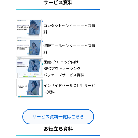
コールセンターでの
サービス資料
在宅勤務導入・体制整備
カスタマーハラスメ
コンタクトセンターサービス資
ント
料
カスハラ）研修
24時間365日対応の
コールセンター構築
通販コールセンターサービス資
料
医療・クリニック向け
BPOアウトソーシング
パッケージサービス資料
インサイドセールス代行サービ
ス資料
サービス資料一覧はこちら
お役立ち資料