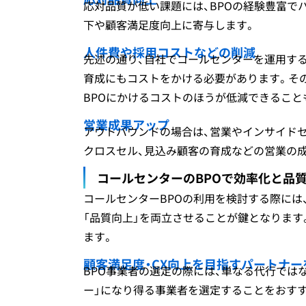
応対品質が低い課題には、BPOの経験豊富で
下や顧客満足度向上に寄与します。
人件費や採用コストなどの削減
先述の通り、自社でコールセンターを運用する
育成にもコストをかける必要があります。その
BPOにかけるコストのほうが低減できること
営業成果アップ
アウトバウンドの場合は、営業やインサイドセ
クロスセル、見込み顧客の育成などの営業の
コールセンターのBPOで効率化と品
コールセンターBPOの利用を検討する際には
「品質向上」を両立させることが鍵となります
ます。
顧客満足度・CX向上を目指すパートナー
BPO事業者の選定の際には、単なる代行ではな
ー」になり得る事業者を選定することをおす