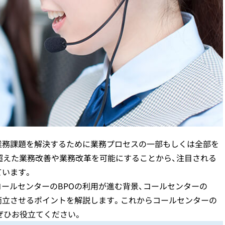
コールセンターの
お客様の声（VoC）分析
（
クレーム
（お客様の声）対応
インサイドセールス
立ち上げ課題
、業務課題を解決するために業務プロセスの一部もしくは全部を
超えた業務改善や業務改革を可能にすることから、注目される
ています。
ールセンターのBPOの利用が進む背景、コールセンターの
両立させるポイントを解説します。これからコールセンターの
ぜひお役立てください。