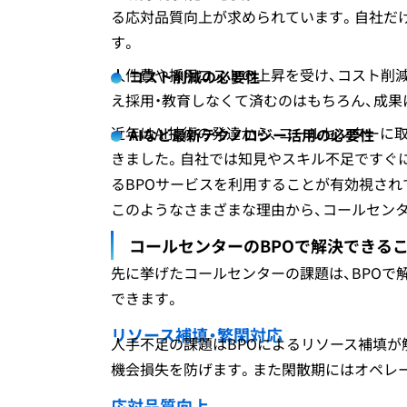
る応対品質向上が求められています。自社だ
す。
人件費や採用コストの上昇を受け、コスト削減
コスト削減の必要性
え採用・教育しなくて済むのはもちろん、成果
近年はAI技術の発達から、コールセンターに
AIなど最新テクノロジー活用の必要性
きました。自社では知見やスキル不足ですぐ
るBPOサービスを利用することが有効視され
このようなさまざまな理由から、コールセンタ
コールセンターのBPOで解決できる
先に挙げたコールセンターの課題は、BPOで
できます。
リソース補填・繁閑対応
人手不足の課題はBPOによるリソース補填が
機会損失を防げます。また閑散期にはオペレ
応対品質向上