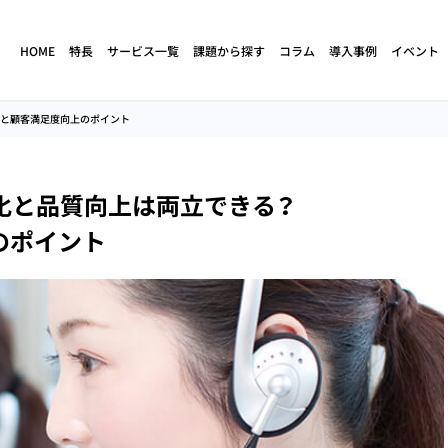
HOME
特長
サービス一覧
課題から探す
コラム
導入事例
イベント
減と顧客満足度向上のポイント
ド
人材不足・離職
立ち上げ・構築支援
売上・生産性向上
育成・研修
化と品質向上は両立できる？
クトセンター
コンタクトセンター
のポイント
コールセンターの
（アウトバウ
（コールセンター）
定期コースの解約阻止
人材不足解消
立ち上げ・構築支援
コンタクトセンター
サイドセールス
（コールセンター）
コールセンターの
コールセンターの
サービス
アセスメント調査
離職率が高い
業務改善・効率化
ケート調査代行