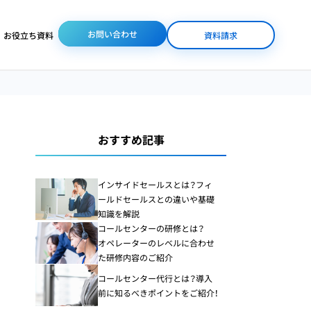
お問い合わせ
お役立ち資料
資料請求
/人材派遣
体制整備
業界特化サービス
おすすめ記事
コンタクトセンター
コンタクトセンター
コールセンターの
（コールセンター）
人材派遣
DX化が進まない
インサイドセールスとは？フィ
通販
ールドセールスとの違いや基礎
知識を解説
美容・コスメ業界専門
コールセンターの研修とは？
バックオフィス人材
ビューティコンサルティ
コールセンターの
オペレーターのレベルに合わせ
派遣
ング
オムニチャネル化
た研修内容のご紹介
コールセンター代行とは？導入
前に知るべきポイントをご紹介！
オペレーター研修
医療BPO