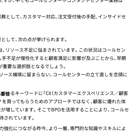
能ですが、中でもコールセンターやコンタクトセンター業務は
業務として、カスタマー対応、注文受付後の手配、インサイドセ
。
景として、次の点が挙げられます。
は、リソース不足に悩まされています。この状況はコールセン
人手不足が慢性化すると顧客満足に影響が及ぶことから、早期
が重要な選択肢となるでしょう。
リソース補填に留まらない、コールセンターの立て直しを念頭に
ているキーワードに「CX（カスタマーエクスペリエンス／顧客
必要性
ノを買ってもらうためのアプローチではなく、顧客に優れた体
が増しています。そこでBPOを活用することにより、コールセ
待されています。
力強化につながる昨今、より一層、専門的な知識やスキルによ