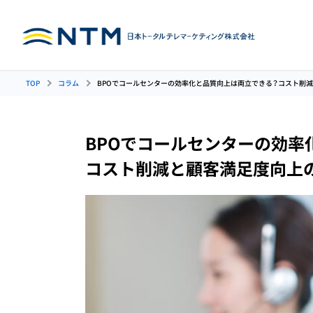
TOP
コラム
BPOでコールセンターの効率化と品質向上は両立できる？コスト削
インバウンド
人材育成
アウトバウン
BPOでコールセンターの効率
コンタクトセンター
コンタ
コスト削減と顧客満足度向上
コールセンターの人材育
（コールセンター）
運用代行
成
代行（インバウンド）
ンド）
カスタマーサポート
イン
代行
代行
管理者（SV）育成・研修
受注管理代行
アン