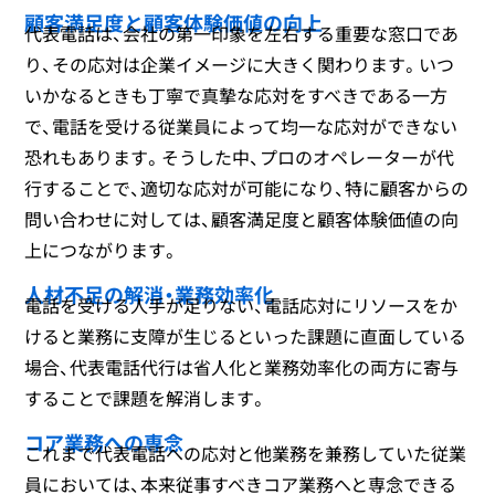
顧客満足度と顧客体験価値の向上
代表電話は、会社の第一印象を左右する重要な窓口であ
り、その応対は企業イメージに大きく関わります。いつ
いかなるときも丁寧で真摯な応対をすべきである一方
で、電話を受ける従業員によって均一な応対ができない
恐れもあります。そうした中、プロのオペレーターが代
行することで、適切な応対が可能になり、特に顧客からの
問い合わせに対しては、顧客満足度と顧客体験価値の向
上につながります。
人材不足の解消・業務効率化
電話を受ける人手が足りない、電話応対にリソースをか
けると業務に支障が生じるといった課題に直面している
場合、代表電話代行は省人化と業務効率化の両方に寄与
することで課題を解消します。
コア業務への専念
これまで代表電話への応対と他業務を兼務していた従業
員においては、本来従事すべきコア業務へと専念できる