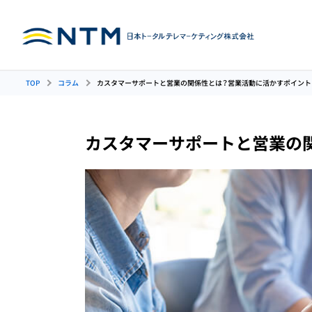
TOP
コラム
カスタマーサポートと営業の関係性とは？営業活動に活かすポイント
インバウンド
人材育成
アウトバウン
カスタマーサポートと営業の
コンタクトセンター
コンタ
コールセンターの人材育
（コールセンター）
運用代行
成
代行（インバウンド）
ンド）
カスタマーサポート
イン
代行
代行
管理者（SV）育成・研修
受注管理代行
アン