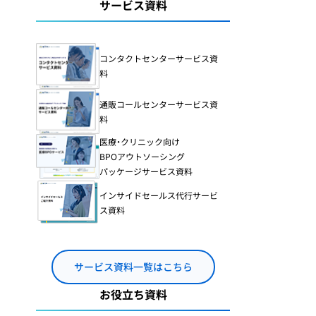
コールセンターでの
サービス資料
在宅勤務導入・体制整備
カスタマーハラスメ
コンタクトセンターサービス資
ント
料
カスハラ）研修
24時間365日対応の
コールセンター構築
通販コールセンターサービス資
料
医療・クリニック向け
BPOアウトソーシング
パッケージサービス資料
インサイドセールス代行サービ
ス資料
サービス資料一覧はこちら
お役立ち資料