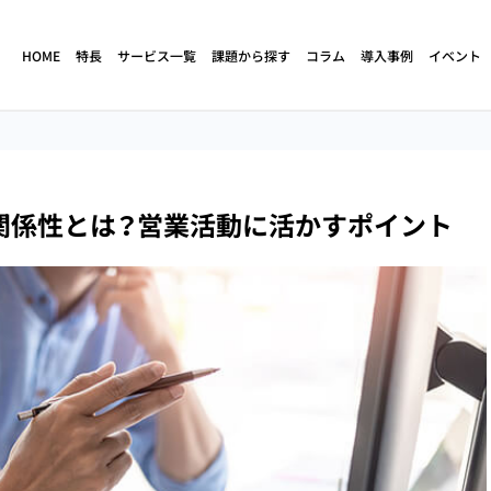
HOME
特長
サービス一覧
課題から探す
コラム
導入事例
イベント
ド
人材不足・離職
立ち上げ・構築支援
売上・生産性向上
育成・研修
関係性とは？営業活動に活かすポイント
クトセンター
コンタクトセンター
コールセンターの
（アウトバウ
（コールセンター）
定期コースの解約阻止
人材不足解消
立ち上げ・構築支援
コンタクトセンター
サイドセールス
（コールセンター）
コールセンターの
コールセンターの
サービス
アセスメント調査
離職率が高い
業務改善・効率化
ケート調査代行