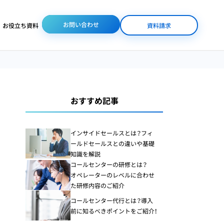
お問い合わせ
お役立ち資料
資料請求
/人材派遣
体制整備
業界特化サービス
おすすめ記事
コンタクトセンター
コンタクトセンター
コールセンターの
（コールセンター）
人材派遣
DX化が進まない
インサイドセールスとは？フィ
通販
ールドセールスとの違いや基礎
知識を解説
美容・コスメ業界専門
コールセンターの研修とは？
バックオフィス人材
ビューティコンサルティ
コールセンターの
オペレーターのレベルに合わせ
派遣
ング
オムニチャネル化
た研修内容のご紹介
コールセンター代行とは？導入
前に知るべきポイントをご紹介！
オペレーター研修
医療BPO