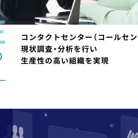
コールセンターの
お客様の声（VoC）分析
（
コンタクトセンター（コールセン
クレーム
（お客様の声）対応
現状調査・分析を行い
）
生産性の高い組織を実現
インサイドセールス
立ち上げ課題