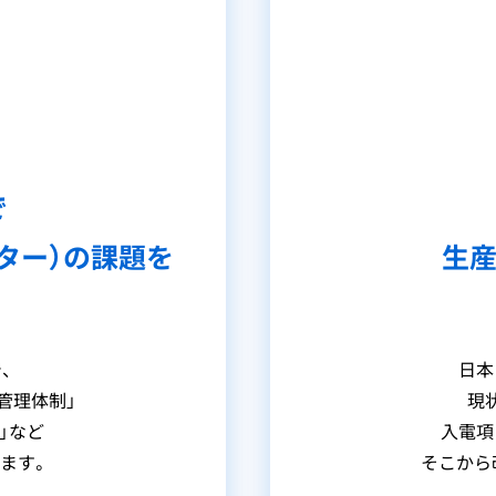
で
ター）の課題を
生産
、
日本
管理体制」
現
」など
入電項
ます。
そこから