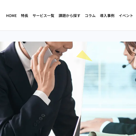
HOME
特長
サービス一覧
課題から探す
コラム
導入事例
イベント
ド
人材不足・離職
立ち上げ・構築支援
売上・生産性向上
育成・研修
クトセンター
コンタクトセンター
コールセンターの
（アウトバウ
（コールセンター）
定期コースの解約阻止
人材不足解消
立ち上げ・構築支援
コンタクトセンター
サイドセールス
（コールセンター）
コールセンターの
コールセンターの
サービス
アセスメント調査
離職率が高い
業務改善・効率化
ケート調査代行