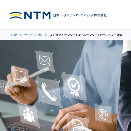
TOP
サービス一覧
コンタクトセンター（コールセンター）アセスメント調査
インバウンド
人材育成
アウトバウン
コンタクトセンター
コンタ
コールセンターの人材育
（コールセンター）
運用代行
成
代行（インバウンド）
ンド）
カスタマーサポート
イン
代行
代行
管理者（SV）育成・研修
受注管理代行
アン