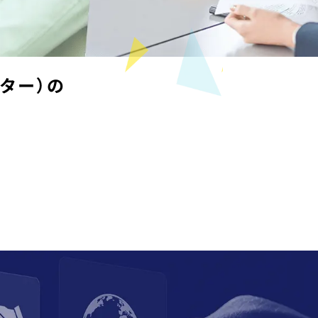
コールセンターでの
在宅勤務導入・体制整備
カスタマーハラスメ
ント
カスハラ）研修
24時間365日対応の
ター）の
コールセンター構築