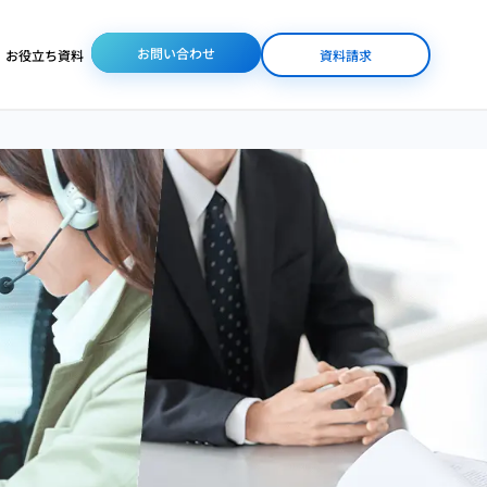
お問い合わせ
お役立ち資料
資料請求
/人材派遣
体制整備
業界特化サービス
コンタクトセンター
コンタクトセンター
コールセンターの
（コールセンター）
人材派遣
DX化が進まない
通販
美容・コスメ業界専門
バックオフィス人材
ビューティコンサルティ
コールセンターの
派遣
ング
オムニチャネル化
オペレーター研修
医療BPO